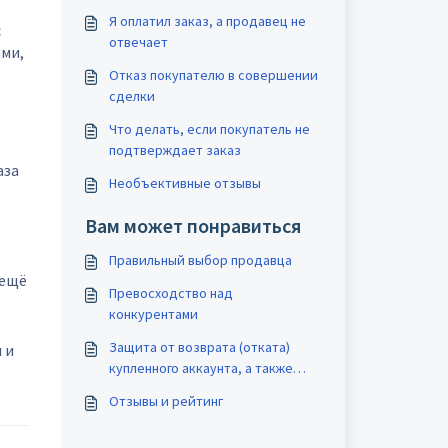
Я оплатил заказ, а продавец не
с
отвечает
ями,
Отказ покупателю в совершении
сделки
Что делать, если покупатель не
подтверждает заказ
аза
Необъективные отзывы
Вам может понравиться
Правильный выбор продавца
(ещё
Превосходство над
конкурентами
Защита от возврата (отката)
 и
купленного аккаунта, а также
бана или других последствий
Отзывы и рейтинг