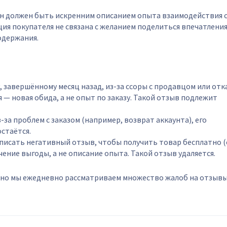
Он должен быть искренним описанием опыта взаимодействия 
ция покупателя не связана с желанием поделиться впечатлени
одержания.
, завершённому месяц назад, из-за ссоры с продавцом или отк
я — новая обида, а не опыт по заказу. Такой отзыв подлежит
за проблем с заказом (например, возврат аккаунта), его
остаётся.
аписать негативный отзыв, чтобы получить товар бесплатно 
чение выгоды, а не описание опыта. Такой отзыв удаляется.
но мы ежедневно рассматриваем множество жалоб на отзывы