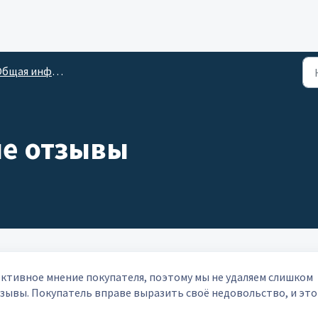
бщая информация
е отзывы
ктивное мнение покупателя, поэтому мы не удаляем слишком
зывы. Покупатель вправе выразить своё недовольство, и это