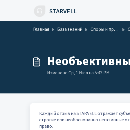
Переход к главному содержимому
STARVELL
Главная
База знаний
Споры и проблемы
О
Необъективны
Изменено Ср, 1 Июл на 5:43 PM
Каждый отзыв на STARVELL отражает субъе
строгие или необоснованно негативные от
право.